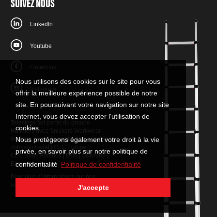
SUIVEZ NOUS
LinkedIn
Youtube
Facebook
Nous utilisons des cookies sur le site pour vous
Instagram
offrir la meilleure expérience possible de notre
site. En poursuivant votre navigation sur notre site
Internet, vous devez accepter l'utilisation de
Telesteps fait partie du groupe
cookies.
Hultafors avec
Snickers Workwear
|
Nous protégeons également votre droit à la vie
W.steps
|
Solid Gear
|
Hellberg Safety
|
Johnson Level
|
CLC Europe
|
privée, en savoir plus sur notre politique de
CLC North America
|
Fein
|
Scangrip
|
confidentialité
Politique de confidentialité
Eripio Wear
Pour plus d’informations sur nos
marques :
contactez-nous
.
J'accepte