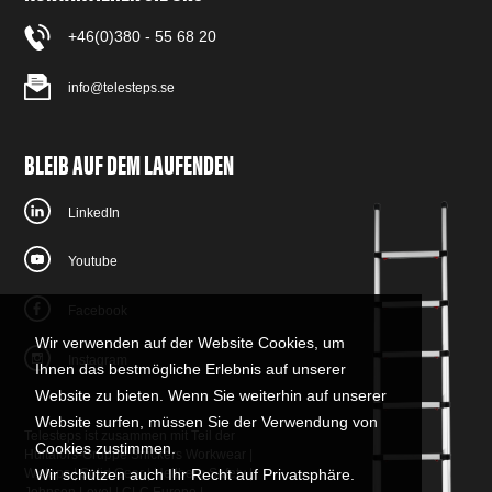
+46(0)380 - 55 68 20
info@telesteps.se
BLEIB AUF DEM LAUFENDEN
LinkedIn
Youtube
Facebook
Wir verwenden auf der Website Cookies, um
Instagram
Ihnen das bestmögliche Erlebnis auf unserer
Website zu bieten. Wenn Sie weiterhin auf unserer
Website surfen, müssen Sie der Verwendung von
Telesteps ist zusammen mit Teil der
Cookies zustimmen.
Hultafors-Gruppe
Snickers Workwear
|
W.steps
|
Solid Gear
|
Hellberg Safety
|
Wir schützen auch Ihr Recht auf Privatsphäre.
Johnson Level
|
CLC Europe
|