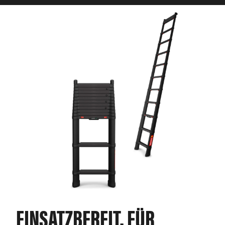
EINSATZBEREIT. FÜR