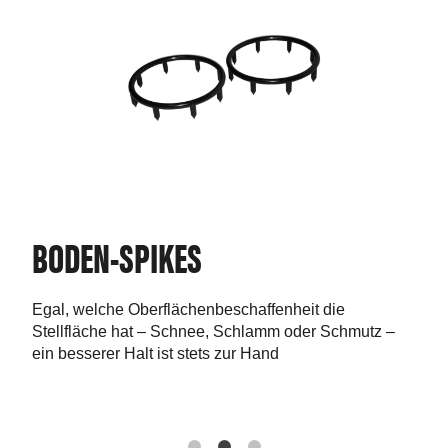
RUCKSACK
Der Telesteps Rucksack wurde für Profis entwickelt,
hmutz –
die ständig unterwegs sind.