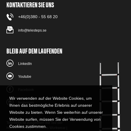
KONTAKTIEREN SIE UNS
+46(0)380 - 55 68 20
info@telesteps.se
BLEIB AUF DEM LAUFENDEN
LinkedIn
Youtube
Facebook
Wir verwenden auf der Website Cookies, um
Instagram
Ihnen das bestmögliche Erlebnis auf unserer
Website zu bieten. Wenn Sie weiterhin auf unserer
Website surfen, müssen Sie der Verwendung von
Telesteps ist zusammen mit Teil der
Cookies zustimmen.
Hultafors-Gruppe
Snickers Workwear
|