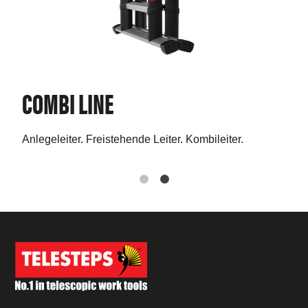
COMBI LINE
PR
je
Anlegeleiter. Freistehende Leiter. Kombileiter.
Die 
gege