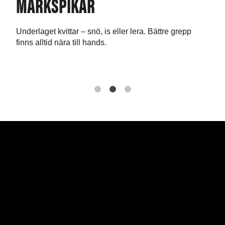
MARKSPIKAR
RY
Underlaget kvittar – snö, is eller lera. Bättre grepp
Tele
finns alltid nära till hands.
språ
ntakt
.